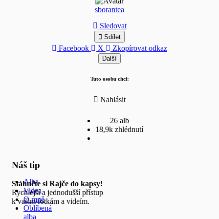
sborantea
Sledovat
Sdílet
Facebook
X
Zkopírovat odkaz
Další
Tuto osobu chci:
Nahlásit
26 alb
18,9k zhlédnutí
Náš tip
Alba
Stáhněte si Rajče do kapsy!
Videa
Rychlejší a jednodušší přístup
O mně
k vašim fotkám a videím.
Oblíbená
alba