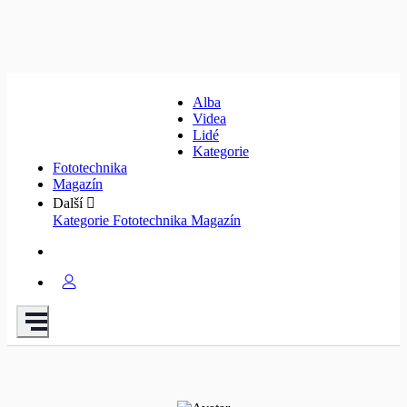
Alba
Videa
Lidé
Kategorie
Fototechnika
Magazín
Další
Kategorie
Fototechnika
Magazín