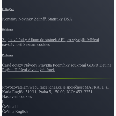
O Rajčeti
Kontakty
Novinky
Zelináři
Statistiky DSA
Reklama
Zajímavé fotky
Album do stránek
API pro vývojáře
Měření
návštěvnosti
Seznam cookies
Podpora
Časté dotazy
Návody
Pravidla
Podmínky soukromí
GDPR
Děti na
Rajčeti
Hlášení závadných fotek
Provozovatelem webu rajce.idnes.cz je společnost MAFRA, a. s.,
Karla Engliše 519/11, Praha 5, 150 00, IČO: 45313351
Nastavení cookies
|
Čeština
Čeština
English